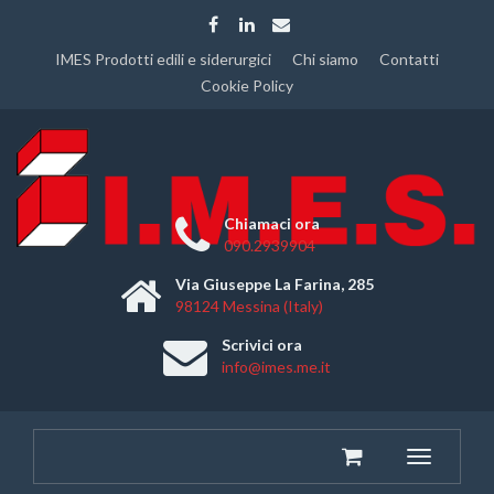
IMES Prodotti edili e siderurgici
Chi siamo
Contatti
Cookie Policy
Chiamaci ora
090.2939904
Via Giuseppe La Farina, 285
98124 Messina (Italy)
Scrivici ora
info@imes.me.it
Toggle
navigatio