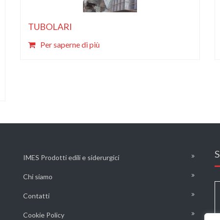
TUBOLARI
Per saperne di più
S
IMES Prodotti edili e siderurgici
Chi siamo
Contatti
Cookie Policy