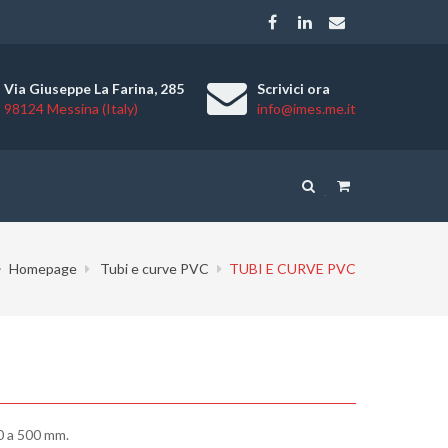
Via Giuseppe La Farina, 285
Scrivici ora
98124 Messina (Italy)
info@imes.me.it
Homepage
Tubi e curve PVC
TUBI E CURVE PVC
0 a 500 mm.